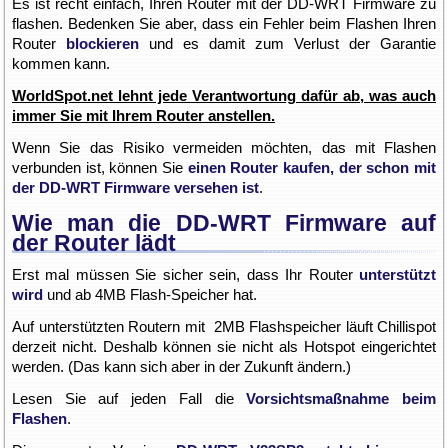
Es ist recht einfach, Ihren Router mit der DD-WRT Firmware zu
flashen. Bedenken Sie aber, dass ein Fehler beim Flashen Ihren
Router
blockieren
und es damit zum Verlust der Garantie
kommen kann.
WorldSpot.net lehnt jede Verantwortung dafür ab, was auch
immer Sie mit Ihrem Router anstellen.
Wenn Sie das Risiko vermeiden möchten, das mit Flashen
verbunden ist, können Sie
einen Router kaufen, der schon mit
der DD-WRT Firmware versehen ist
.
Wie man die DD-WRT Firmware auf
der Router lädt
Erst mal müssen Sie sicher sein, dass Ihr Router
unterstützt
wird
und ab 4MB Flash-Speicher hat.
Auf unterstützten Routern mit 2MB Flashspeicher läuft Chillispot
derzeit nicht. Deshalb können sie nicht als Hotspot eingerichtet
werden. (Das kann sich aber in der Zukunft ändern.)
Lesen Sie auf jeden Fall die
Vorsichtsmaßnahme beim
Flashen
.