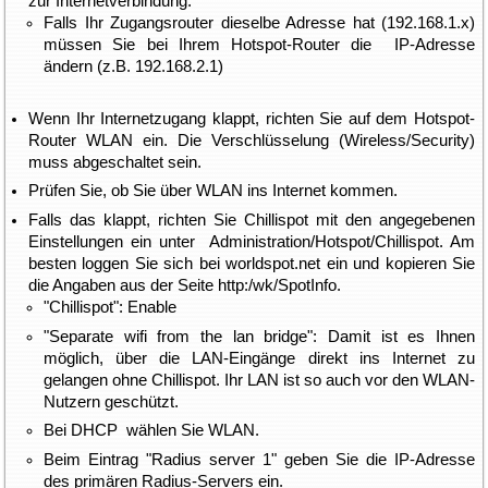
zur Internetverbindung.
Falls Ihr Zugangsrouter dieselbe Adresse hat (192.168.1.x)
müssen Sie bei Ihrem Hotspot-Router die IP-Adresse
ändern (z.B. 192.168.2.1)
Wenn Ihr Internetzugang klappt, richten Sie auf dem Hotspot-
Router WLAN ein. Die Verschlüsselung (Wireless/Security)
muss abgeschaltet sein.
Prüfen Sie, ob Sie über WLAN ins Internet kommen.
Falls das klappt, richten Sie Chillispot mit den angegebenen
Einstellungen ein unter Administration/Hotspot/Chillispot. Am
besten loggen Sie sich bei worldspot.net ein und kopieren Sie
die Angaben aus der Seite http:/wk/SpotInfo.
"Chillispot": Enable
"Separate wifi from the lan bridge": Damit ist es Ihnen
möglich, über die LAN-Eingänge direkt ins Internet zu
gelangen ohne Chillispot. Ihr LAN ist so auch vor den WLAN-
Nutzern geschützt.
Bei DHCP wählen Sie WLAN.
Beim Eintrag "Radius server 1" geben Sie die IP-Adresse
des primären Radius-Servers ein.